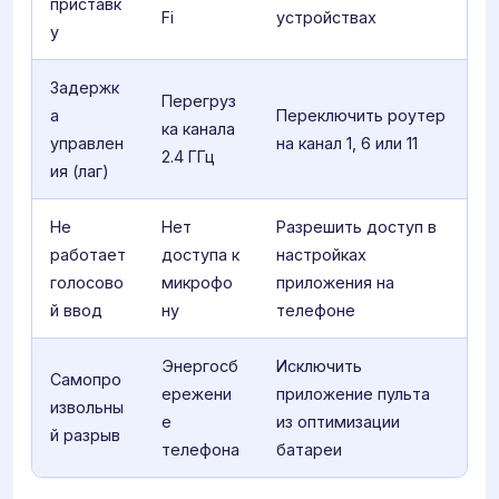
приставк
Fi
устройствах
у
Задержк
Перегруз
а
Переключить роутер
ка канала
управлен
на канал 1, 6 или 11
2.4 ГГц
ия (лаг)
Не
Нет
Разрешить доступ в
работает
доступа к
настройках
голосово
микрофо
приложения на
й ввод
ну
телефоне
Энергосб
Исключить
Самопро
ережени
приложение пульта
извольны
е
из оптимизации
й разрыв
телефона
батареи