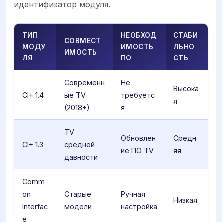
идентификатор модуля.
ТИП
НЕОБХОД
СТАБИ
СОВМЕСТ
МОДУ
ИМОСТЬ
ЛЬНО
ИМОСТЬ
ЛЯ
ПО
СТЬ
Современн
Не
Высока
CI+ 1.4
ые TV
требуетс
я
(2018+)
я
TV
Обновлен
Средн
CI+ 1.3
средней
ие ПО TV
яя
давности
Comm
on
Старые
Ручная
Низкая
Interfac
модели
настройка
e