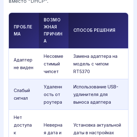
вместо "DHCP".
ВОЗМО
ПРОБЛЕ
ЖНАЯ
СПОСОБ РЕШЕНИЯ
МА
ПРИЧИН
А
Несовме
Замена адаптера на
Адаптер
стимый
модель с чипом
не виден
чипсет
RT5370
Удаленн
Использование USB-
Слабый
ость от
удлинителя для
сигнал
роутера
выноса адаптера
Нет
доступа
Неверна
Установка актуальной
к
я дата и
даты в настройках