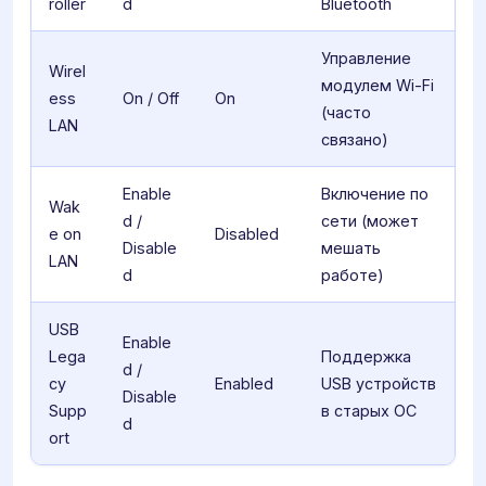
roller
d
Bluetooth
Управление
Wirel
модулем Wi-Fi
ess
On / Off
On
(часто
LAN
связано)
Enable
Включение по
Wak
d /
сети (может
e on
Disabled
Disable
мешать
LAN
d
работе)
USB
Enable
Lega
Поддержка
d /
cy
Enabled
USB устройств
Disable
Supp
в старых ОС
d
ort