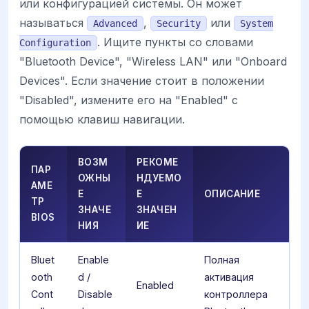
или конфигурацией системы. Он может
называться
,
или
Advanced
Security
System
. Ищите пункты со словами
Configuration
"Bluetooth Device", "Wireless LAN" или "Onboard
Devices". Если значение стоит в положении
"Disabled", измените его на "Enabled" с
помощью клавиш навигации.
ВОЗМ
РЕКОМЕ
ПАР
ОЖНЫ
НДУЕМО
АМЕ
Е
Е
ОПИСАНИЕ
ТР
ЗНАЧЕ
ЗНАЧЕН
BIOS
НИЯ
ИЕ
Bluet
Enable
Полная
ooth
d /
активация
Enabled
Cont
Disable
контроллера