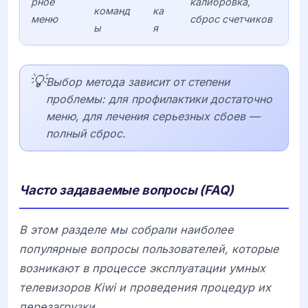
рное
калибровка,
команд
ка
меню
сброс счетчиков
ы
я
💡
Выбор метода зависит от степени
проблемы: для профилактики достаточно
меню, для лечения серьезных сбоев —
полный сброс.
Часто задаваемые вопросы (FAQ)
В этом разделе мы собрали наиболее
популярные вопросы пользователей, которые
возникают в процессе эксплуатации умных
телевизоров
Kiwi
и проведения процедур их
перезагрузки.