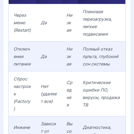
Плановая
Через
Ни
перезагрузка,
меню
Да
зк
легкие
(Restart)
ая
подвисания
Отключ
Ни
Полный отказ
ение
Да
зк
пульта, глубокий
питания
ая
сон системы
Сброс
Ср
Критические
настрое
Нет
ед
ошибки ПО,
к
(удаляе
ня
вирусы, продажа
(Factory
т все)
я
ТВ
)
Зависи
Вы
Инжене
Диагностика,
т от
со