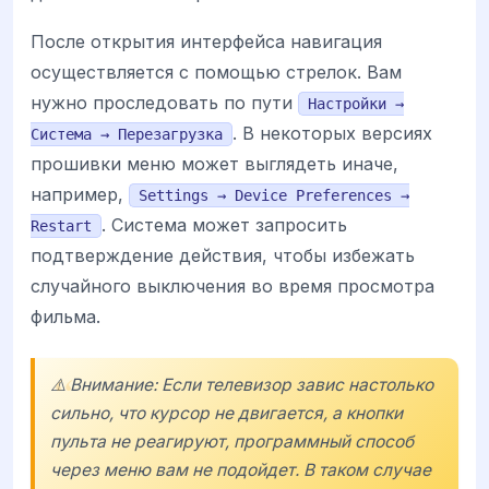
После открытия интерфейса навигация
осуществляется с помощью стрелок. Вам
нужно проследовать по пути
Настройки →
. В некоторых версиях
Система → Перезагрузка
прошивки меню может выглядеть иначе,
например,
Settings → Device Preferences →
. Система может запросить
Restart
подтверждение действия, чтобы избежать
случайного выключения во время просмотра
фильма.
⚠️ Внимание: Если телевизор завис настолько
сильно, что курсор не двигается, а кнопки
пульта не реагируют, программный способ
через меню вам не подойдет. В таком случае