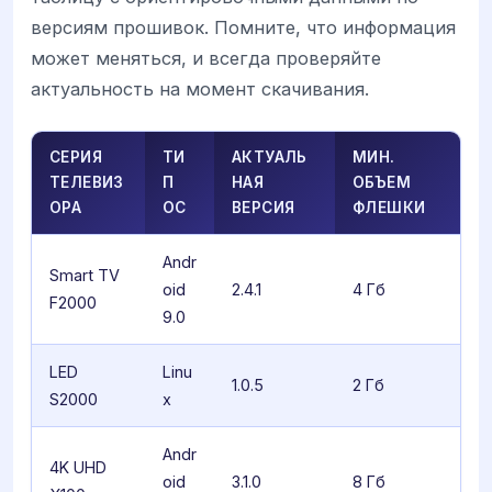
версиям прошивок. Помните, что информация
может меняться, и всегда проверяйте
актуальность на момент скачивания.
СЕРИЯ
ТИ
АКТУАЛЬ
МИН.
ТЕЛЕВИЗ
П
НАЯ
ОБЪЕМ
ОРА
ОС
ВЕРСИЯ
ФЛЕШКИ
Andr
Smart TV
oid
2.4.1
4 Гб
F2000
9.0
LED
Linu
1.0.5
2 Гб
S2000
x
Andr
4K UHD
oid
3.1.0
8 Гб