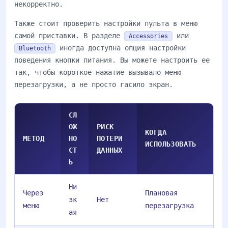
некорректно.
Также стоит проверить настройки пульта в меню
самой приставки. В разделе
или
Accessories
иногда доступна опция настройки
Bluetooth
поведения кнопки питания. Вы можете настроить ее
так, чтобы короткое нажатие вызывало меню
перезагрузки, а не просто гасило экран.
СЛ
ОЖ
РИСК
КОГДА
МЕТОД
НО
ПОТЕРИ
ИСПОЛЬЗОВАТЬ
СТ
ДАННЫХ
Ь
Ни
Через
Плановая
зк
Нет
меню
перезагрузка
ая