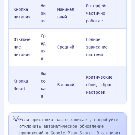
Ни
Интерфейс
Кнопка
Минимал
зк
частично
питания
ьный
ая
работает
Ср
Отключе
Полное
ед
ние
Средний
зависание
ня
питания
системы
я
Вы
Критические
Кнопка
со
Высокий
сбои, сброс
Reset
ка
настроек
я
💡
Если приставка часто зависает, попробуйте
отключить автоматическое обновление
приложений в Google Play Store. Это снизит