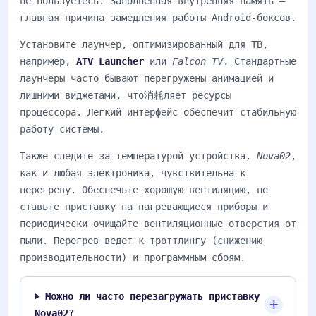
не пользуетесь. Заполненная внутренняя память —
главная причина замедления работы Android-боксов.
Установите лаунчер, оптимизированный для ТВ,
например,
ATV Launcher
или
Falcon TV
. Стандартные
лаунчеры часто бывают перегружены анимацией и
лишними виджетами, что消耗ляет ресурсы
процессора. Легкий интерфейс обеспечит стабильную
работу системы.
Также следите за температурой устройства.
Nova02
,
как и любая электроника, чувствительна к
перегреву. Обеспечьте хорошую вентиляцию, не
ставьте приставку на нагревающиеся приборы и
периодически очищайте вентиляционные отверстия от
пыли. Перегрев ведет к троттлингу (снижению
производительности) и программным сбоям.
Можно ли часто перезагружать приставку
Nova02?