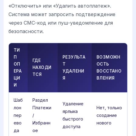
«Отключить» или «Удалить автоплатеж».
Система может запросить подтверждение
через СМС-код или пуш-уведомление для
безопасности.
ТИ
П
РЕЗУЛЬТА
ВОЗМОЖН
ГДЕ
ОП
Т
ОСТЬ
НАХОДИ
ЕРА
УДАЛЕНИ
ВОССТАНО
ТСЯ
ЦИ
Я
ВЛЕНИЯ
И
Шаб
Раздел
Удаление
лон
Платежи
Нет, только
ярлыка
пер
/
создание
быстрого
ево
Избранн
нового
доступа
да
ое