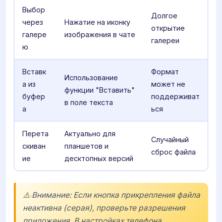
Выбор
Долгое
через
Нажатие на иконку
открытие
галере
изображения в чате
галереи
ю
Вставк
Формат
Использование
а из
может не
функции "Вставить"
буфер
поддерживат
в поле текста
а
ься
Перета
Актуально для
Случайный
скиван
планшетов и
сброс файла
ие
десктопных версий
⚠️ Внимание: Если кнопка прикрепления файла
неактивна (серая), проверьте разрешения
приложения. В настройках телефона