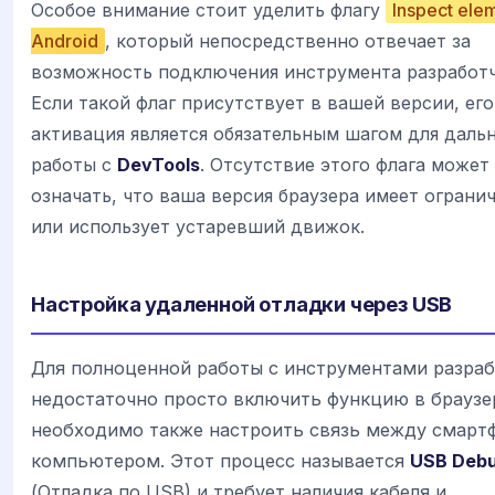
Особое внимание стоит уделить флагу
Inspect ele
Android
, который непосредственно отвечает за
возможность подключения инструмента разработч
Если такой флаг присутствует в вашей версии, его
активация является обязательным шагом для даль
работы с
DevTools
. Отсутствие этого флага может
означать, что ваша версия браузера имеет ограни
или использует устаревший движок.
Настройка удаленной отладки через USB
Для полноценной работы с инструментами разраб
недостаточно просто включить функцию в браузе
необходимо также настроить связь между смарт
компьютером. Этот процесс называется
USB Debu
(Отладка по USB) и требует наличия кабеля и