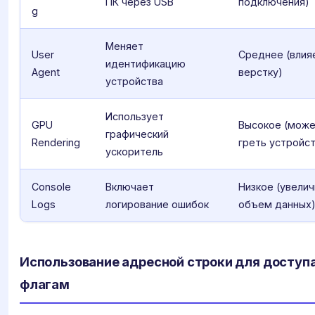
ПК через USB
подключения)
g
Меняет
User
Среднее (влия
идентификацию
Agent
верстку)
устройства
Использует
GPU
Высокое (мож
графический
Rendering
греть устройс
ускоритель
Console
Включает
Низкое (увели
Logs
логирование ошибок
объем данных
Использование адресной строки для доступа
флагам