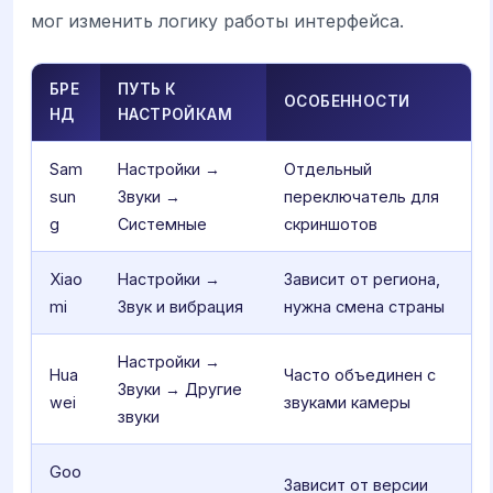
мог изменить логику работы интерфейса.
БРЕ
ПУТЬ К
ОСОБЕННОСТИ
НД
НАСТРОЙКАМ
Sam
Настройки →
Отдельный
sun
Звуки →
переключатель для
g
Системные
скриншотов
Xiao
Настройки →
Зависит от региона,
mi
Звук и вибрация
нужна смена страны
Настройки →
Hua
Часто объединен с
Звуки → Другие
wei
звуками камеры
звуки
Goo
Зависит от версии