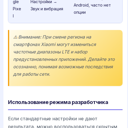
gle
Настройки →
Android, часто нет
Pixe
Звук и вибрация
опции
l
⚠️ Внимание: При смене региона на
смартфонах Xiaomi могут измениться
частотные диапазоны LTE и набор
предустановленных приложений. Делайте это
осознанно, понимая возможные последствия
для работы сети.
Использование режима разработчика
Если стандартные настройки не дают
результата, можно воспользоваться скрытым