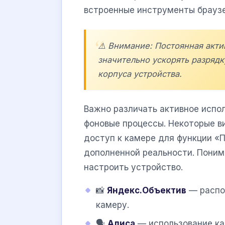
встроенные инструменты браузе
⚠️ Внимание: Постоянная акт
значительно ускорять разряд
корпуса устройства.
Важно различать активное испол
фоновые процессы. Некоторые в
доступ к камере для функции «П
дополненной реальности. Поним
настроить устройство.
📸
Яндекс.Объектив
— распоз
камеру.
🗣️
Алиса
— использование ка