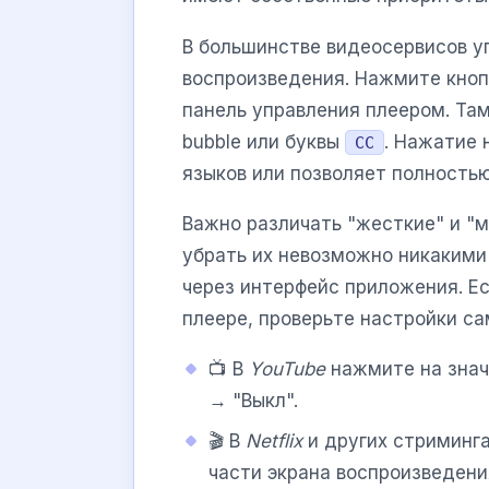
В большинстве видеосервисов у
воспроизведения. Нажмите кно
панель управления плеером. Та
bubble или буквы
. Нажатие 
CC
языков или позволяет полностью
Важно различать "жесткие" и "м
убрать их невозможно никакими
через интерфейс приложения. Ес
плеере, проверьте настройки са
📺 В
YouTube
нажмите на знач
→ "Выкл".
🎬 В
Netflix
и других стриминга
части экрана воспроизведени