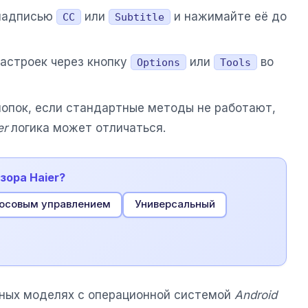
 надписью
или
и нажимайте её до
CC
Subtitle
астроек через кнопку
или
во
Options
Tools
нопок, если стандартные методы не работают,
er
логика может отличаться.
зора Haier?
лосовым управлением
Универсальный
нных моделях с операционной системой
Android