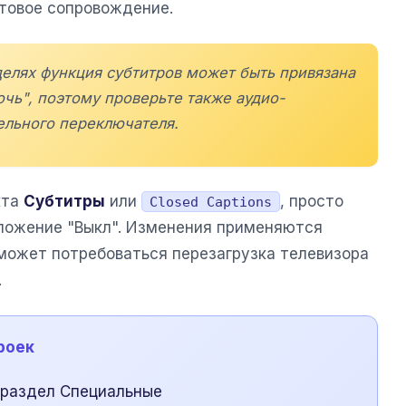
стовое сопровождение.
делях функция субтитров может быть привязана
очь", поэтому проверьте также аудио-
ельного переключателя.
кта
Субтитры
или
, просто
Closed Captions
ложение "Выкл". Изменения применяются
 может потребоваться перезагрузка телевизора
.
роек
 раздел Специальные