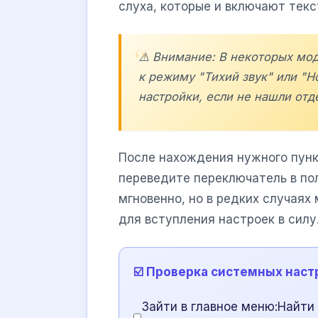
слуха, которые и включают тек
⚠️ Внимание: В некоторых мо
к режиму "Тихий звук" или "Н
настройки, если не нашли отд
После нахождения нужного пун
переведите переключатель в по
мгновенно, но в редких случаях
для вступления настроек в силу
☑️ Проверка системных наст
Зайти в главное меню:Найти