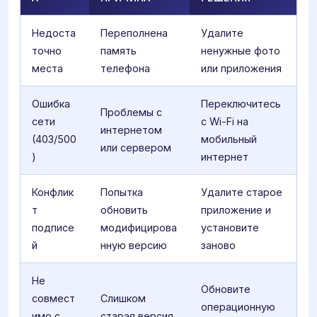
Недоста
Переполнена
Удалите
точно
память
ненужные фото
места
телефона
или приложения
Ошибка
Переключитесь
Проблемы с
сети
с Wi-Fi на
интернетом
(403/500
мобильный
или сервером
)
интернет
Конфлик
Попытка
Удалите старое
т
обновить
приложение и
подписе
модифицирова
установите
й
нную версию
заново
Не
Обновите
совмест
Слишком
операционную
имо с
старая версия