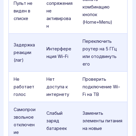
Пульт не
сопряжения
комбинацию
виден в
не
кнопок
списке
активирова
(Home+Menu)
н
Переключить
Задержка
Интерфере
роутер на 5 ГГц
реакции
нция Wi-Fi
или отодвинуть
(лаг)
его
Не
Нет
Проверить
работает
доступа к
подключение Wi-
голос
интернету
Fi на ТВ
Самопрои
Слабый
Заменить
звольное
заряд
элементы питания
отключен
батареек
на новые
ие