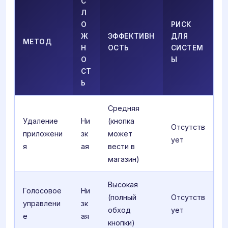
С
Л
О
РИСК
Ж
ЭФФЕКТИВН
ДЛЯ
МЕТОД
Н
ОСТЬ
СИСТЕМ
О
Ы
СТ
Ь
Средняя
Удаление
Ни
(кнопка
Отсутств
приложени
зк
может
ует
я
ая
вести в
магазин)
Высокая
Голосовое
Ни
(полный
Отсутств
управлени
зк
обход
ует
е
ая
кнопки)