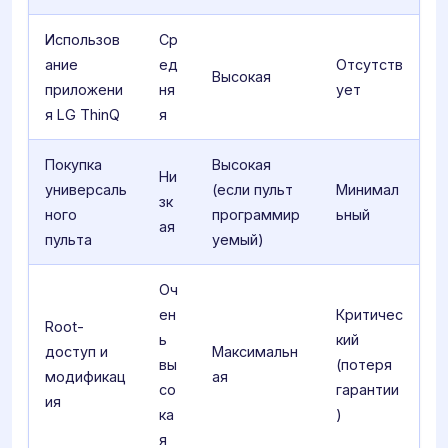
Использов
Ср
ание
ед
Отсутств
Высокая
приложени
ня
ует
я LG ThinQ
я
Покупка
Высокая
Ни
универсаль
(если пульт
Минимал
зк
ного
программир
ьный
ая
пульта
уемый)
Оч
ен
Критичес
Root-
ь
кий
доступ и
Максимальн
вы
(потеря
модификац
ая
со
гарантии
ия
ка
)
я