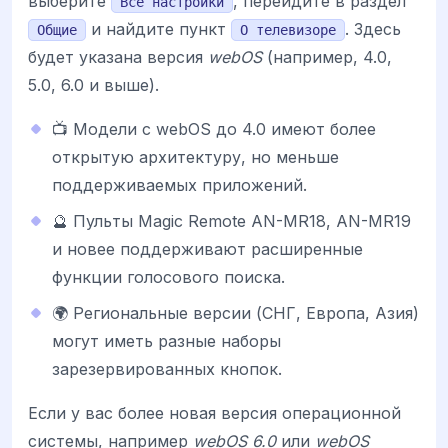
выберите
, перейдите в раздел
Все настройки
и найдите пункт
. Здесь
Общие
О телевизоре
будет указана версия
webOS
(например, 4.0,
5.0, 6.0 и выше).
📺 Модели с webOS до 4.0 имеют более
открытую архитектуру, но меньше
поддерживаемых приложений.
🔮 Пульты Magic Remote AN-MR18, AN-MR19
и новее поддерживают расширенные
функции голосового поиска.
🌍 Региональные версии (СНГ, Европа, Азия)
могут иметь разные наборы
зарезервированных кнопок.
Если у вас более новая версия операционной
системы, например
webOS 6.0
или
webOS