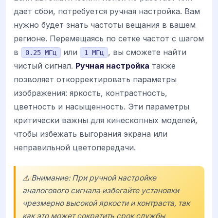
дает сбои, потребуется ручная настройка. Вам
нужно будет знать частоты вещания в вашем
регионе. Перемещаясь по сетке частот с шагом
в
или
, вы сможете найти
0.25 МГц
1 МГц
чистый сигнал.
Ручная настройка
также
позволяет откорректировать параметры
изображения: яркость, контрастность,
цветность и насыщенность. Эти параметры
критически важны для кинескопных моделей,
чтобы избежать выгорания экрана или
неправильной цветопередачи.
⚠️ Внимание: При ручной настройке
аналогового сигнала избегайте установки
чрезмерно высокой яркости и контраста, так
как это может сократить срок службы