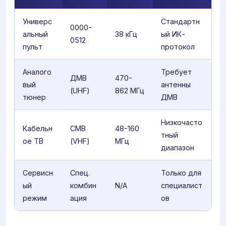
Универс
Стандартн
0000-
альный
38 кГц
ый ИК-
0512
пульт
протокол
Аналого
Требует
ДМВ
470-
вый
антенны
(UHF)
862 МГц
тюнер
ДМВ
Низкочасто
Кабельн
СМВ
48-160
тный
ое ТВ
(VHF)
МГц
диапазон
Сервисн
Спец.
Только для
ый
комбин
N/A
специалист
режим
ация
ов