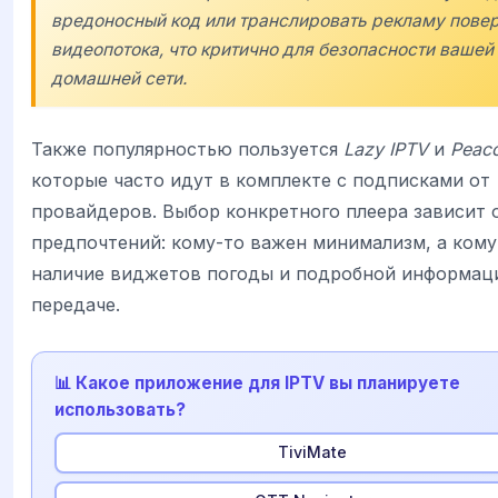
вредоносный код или транслировать рекламу пове
видеопотока, что критично для безопасности вашей
домашней сети.
Также популярностью пользуется
Lazy IPTV
и
Peac
которые часто идут в комплекте с подписками от
провайдеров. Выбор конкретного плеера зависит 
предпочтений: кому-то важен минимализм, а ком
наличие виджетов погоды и подробной информац
передаче.
📊 Какое приложение для IPTV вы планируете
использовать?
TiviMate