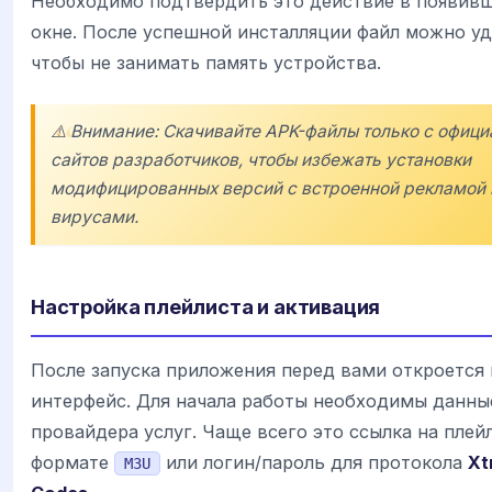
Необходимо подтвердить это действие в появив
окне. После успешной инсталляции файл можно уд
чтобы не занимать память устройства.
⚠️ Внимание: Скачивайте APK-файлы только с офиц
сайтов разработчиков, чтобы избежать установки
модифицированных версий с встроенной рекламой 
вирусами.
Настройка плейлиста и активация
После запуска приложения перед вами откроется
интерфейс. Для начала работы необходимы данны
провайдера услуг. Чаще всего это ссылка на плей
формате
или логин/пароль для протокола
Xt
M3U