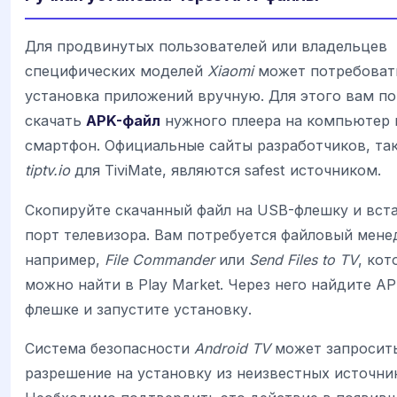
Для продвинутых пользователей или владельцев
специфических моделей
Xiaomi
может потребоват
установка приложений вручную. Для этого вам п
скачать
APK-файл
нужного плеера на компьютер 
смартфон. Официальные сайты разработчиков, так
tiptv.io
для TiviMate, являются safest источником.
Скопируйте скачанный файл на USB-флешку и вста
порт телевизора. Вам потребуется файловый мене
например,
File Commander
или
Send Files to TV
, ко
можно найти в Play Market. Через него найдите AP
флешке и запустите установку.
Система безопасности
Android TV
может запросит
разрешение на установку из неизвестных источни