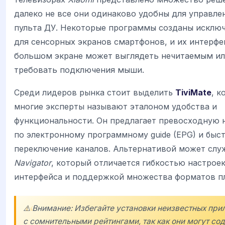
далеко не все они одинаково удобны для управле
пульта ДУ. Некоторые программы созданы исклю
для сенсорных экранов смартфонов, и их интерфе
большом экране может выглядеть нечитаемым и
требовать подключения мыши.
Среди лидеров рынка стоит выделить
TiviMate
, к
многие эксперты называют эталоном удобства и
функциональности. Он предлагает превосходную 
по электронному программному guide (EPG) и быс
переключение каналов. Альтернативой может сл
Navigator
, который отличается гибкостью настрое
интерфейса и поддержкой множества форматов п
⚠️ Внимание: Избегайте установки неизвестных пр
с сомнительными рейтингами, так как они могут со