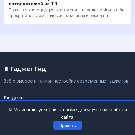
автоплатежей на ТВ
Пошаговая инструкция: как сменить пароль на Иви, чтобы
прекратить автоматические списания и выход на
📱 Гаджет Гид
Всё о выборе и тонкой настройке современных гаджетов
Разделы
🍪 Мы используем файлы cookie для улучшения работы
📺 Настройка ТВ и приставок
сайта.
📱 Смартфоны и планшеты
Принять
💻 Компьютеры и Windows