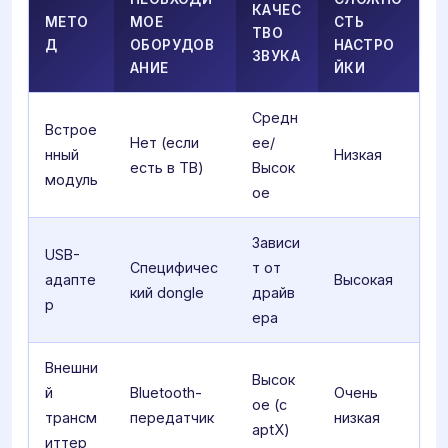
КАЧЕС
МЕТО
МОЕ
СТЬ
ТВО
Д
ОБОРУДОВ
НАСТРО
ЗВУКА
АНИЕ
ЙКИ
Средн
Встрое
Нет (если
ее/
нный
Низкая
есть в ТВ)
Высок
модуль
ое
Зависи
USB-
Специфичес
т от
адапте
Высокая
кий dongle
драйв
р
ера
Внешни
Высок
й
Bluetooth-
Очень
ое (с
трансм
передатчик
низкая
aptX)
иттер