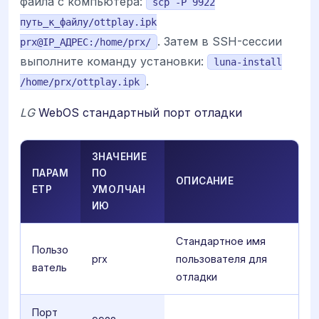
файла с компьютера:
scp -P 9922
путь_к_файлу/ottplay.ipk
. Затем в SSH-сессии
prx@IP_АДРЕС:/home/prx/
выполните команду установки:
luna-install
.
/home/prx/ottplay.ipk
LG
WebOS стандартный порт отладки
ЗНАЧЕНИЕ
ПАРАМ
ПО
ОПИСАНИЕ
ЕТР
УМОЛЧАН
ИЮ
Стандартное имя
Пользо
prx
пользователя для
ватель
отладки
Порт