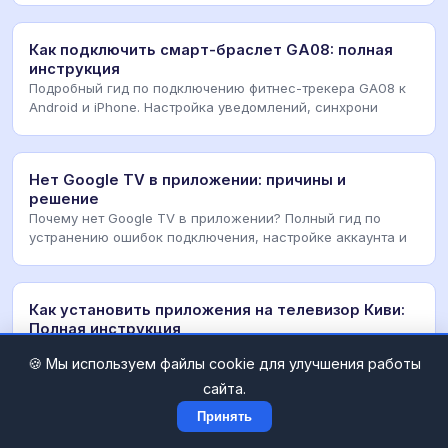
Как подключить смарт-браслет GA08: полная
инструкция
Подробный гид по подключению фитнес-трекера GA08 к
Android и iPhone. Настройка уведомлений, синхрони
Нет Google TV в приложении: причины и
решение
Почему нет Google TV в приложении? Полный гид по
устранению ошибок подключения, настройке аккаунта и
Как установить приложения на телевизор Киви:
Полная инструкция
Подробный гид по установке APK-файлов на телевизоры
🍪 Мы используем файлы cookie для улучшения работы
Kiwi. Настройка сторонних источников, работа с ф
сайта.
Принять