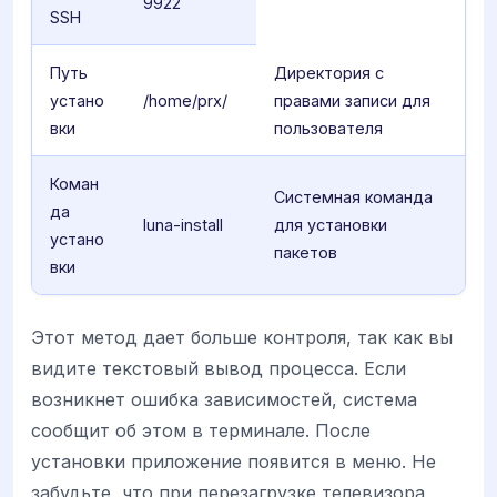
9922
SSH
Путь
Директория с
устано
/home/prx/
правами записи для
вки
пользователя
Коман
Системная команда
да
luna-install
для установки
устано
пакетов
вки
Этот метод дает больше контроля, так как вы
видите текстовый вывод процесса. Если
возникнет ошибка зависимостей, система
сообщит об этом в терминале. После
установки приложение появится в меню. Не
забудьте, что при перезагрузке телевизора