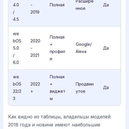
Расшире
4.0
-
Полная
Да
нное
/
2019
4.5
we
Полная
bOS
2020
+
Google/
5.0
-
Да
профил
Alexa
/
2021
и
6.0
we
Полная
bOS
2022
+
Продвин
Да
22/2
+
виджет
утое
3
ы
Как видно из таблицы, владельцы моделей
2018 года и новине имеют наибольшие