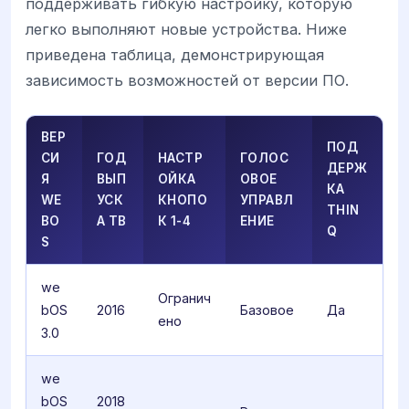
поддерживать гибкую настройку, которую
легко выполняют новые устройства. Ниже
приведена таблица, демонстрирующая
зависимость возможностей от версии ПО.
ВЕР
ПОД
СИ
ГОД
НАСТР
ГОЛОС
ДЕРЖ
Я
ВЫП
ОЙКА
ОВОЕ
КА
WE
УСК
КНОПО
УПРАВЛ
THIN
BO
А ТВ
К 1-4
ЕНИЕ
Q
S
we
Огранич
bOS
2016
Базовое
Да
ено
3.0
we
bOS
2018