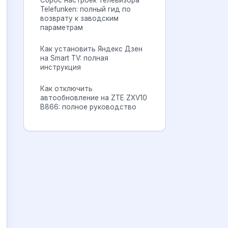
Сброс настроек телевизора
Telefunken: полный гид по
возврату к заводским
параметрам
Как установить Яндекс Дзен
на Smart TV: полная
инструкция
Как отключить
автообновление на ZTE ZXV10
B866: полное руководство