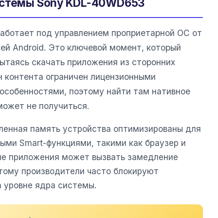
истемы Sony KDL-40WD653
аботает под управлением проприетарной ОС от
ией Android. Это ключевой момент, который
пытаясь скачать приложения из сторонних
н контента ограничен лицензионными
особенностями, поэтому найти там нативное
ожет не получиться.
ленная память устройства оптимизированы для
выми Smart-функциями, такими как браузер и
ые приложения может вызвать замедление
тому производители часто блокируют
а уровне ядра системы.