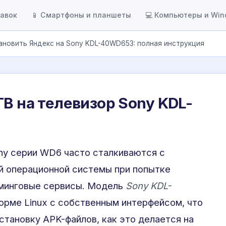
тавок
📱 Смартфоны и планшеты
💻 Компьютеры и Wi
ановить Яндекс на Sony KDL-40WD653: полная инструкция
ТВ на телевизор Sony KDL-
ny серии WD6 часто сталкиваются с
й операционной системы при попытке
минговые сервисы. Модель
Sony KDL-
орме Linux с собственным интерфейсом, что
тановку APK-файлов, как это делается на