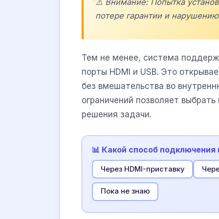
⚠️ Внимание: Попытка устано
потере гарантии и нарушению
Тем не менее, система поддерж
порты HDMI и USB. Это открыва
без вмешательства во внутренн
ограничений позволяет выбрать
решения задачи.
📊 Какой способ подключения
Через HDMI-приставку
Чере
Пока не знаю