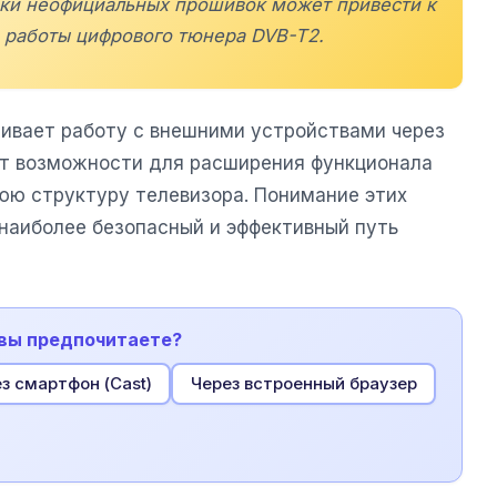
вки неофициальных прошивок может привести к
 работы цифрового тюнера DVB-T2.
ивает работу с внешними устройствами через
ет возможности для расширения функционала
юю структуру телевизора. Понимание этих
 наиболее безопасный и эффективный путь
 вы предпочитаете?
з смартфон (Cast)
Через встроенный браузер