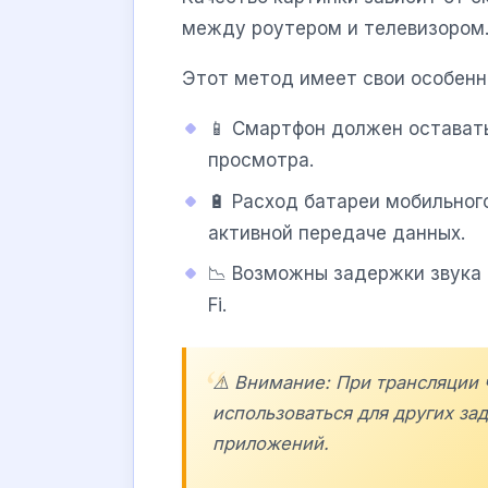
между роутером и телевизором
Этот метод имеет свои особенно
📱 Смартфон должен остават
просмотра.
🔋 Расход батареи мобильног
активной передаче данных.
📉 Возможны задержки звука 
Fi.
⚠️ Внимание: При трансляции 
использоваться для других за
приложений.