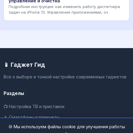
управление и очистка
Подробная инструкция: как изменить работу диспетчера
задач на iPhone 13. Управление приложениями, оч
📱 Гаджет Гид
Всё о выборе и тонкой настройке современных гаджетов
Разделы
📺 Настройка ТВ и приставок
📱 Смартфоны и планшеты
🍪 Мы используем файлы cookie для улучшения работы
💻 Компьютеры и Windows