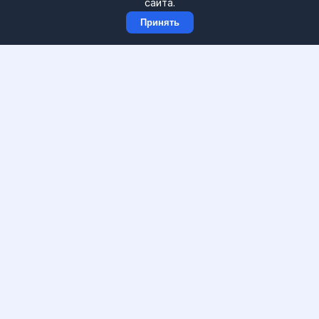
сайта.
📲 Приложения и софт
Принять
🎧 Звук и мультимедиа
🌐 Сети и интернет
Информация
Главная
О проекте
Все разделы
Контакты
Конфиденциальность
Карта сайта