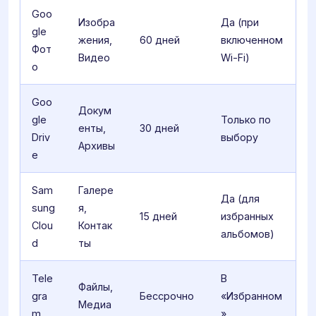
Goo
Изобра
Да (при
gle
жения,
60 дней
включенном
Фот
Видео
Wi-Fi)
о
Goo
Докум
gle
Только по
енты,
30 дней
Driv
выбору
Архивы
e
Sam
Галере
Да (для
sung
я,
15 дней
избранных
Clou
Контак
альбомов)
d
ты
Tele
В
Файлы,
gra
Бессрочно
«Избранном
Медиа
m
»