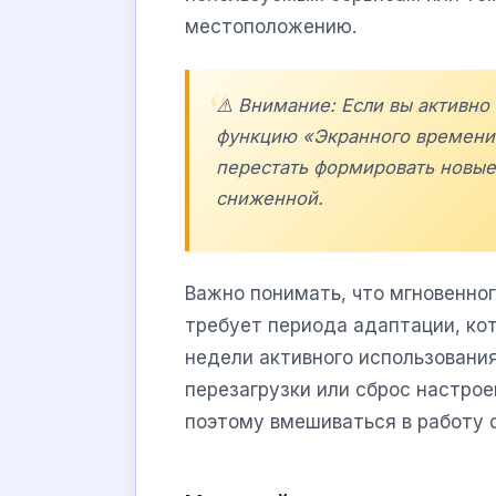
местоположению.
⚠️ Внимание: Если вы активн
функцию «Экранного времени
перестать формировать новые
сниженной.
Важно понимать, что мгновенно
требует периода адаптации, ко
недели активного использовани
перезагрузки или сброс настрое
поэтому вмешиваться в работу 