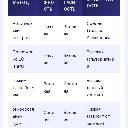
МЕТОД
ЖНО
ПАСН
ОСТЬ
СТЬ
ОСТЬ
Родитель
Средняя
Низк
Высок
ский
(только
ая
ая
контроль
блокировка)
Приложен
Высокая
Низк
Высок
ие LG
(альтернатив
ая
ая
ThinQ
а)
Режим
Высокая
Высо
Средн
разработч
(полный
кая
яя
ика
доступ)
Универсал
Низкая
Сред
Высок
ьный
(зависит от
няя
ая
пульт
модели)