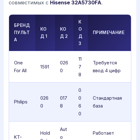
совместимых с
Hisense 32A5730FA
.
К
БРЕНД
КО
КО
О
ПУЛЬТ
ПРИМЕЧАНИЕ
Д 1
Д 2
Д
А
3
11
One
026
Требуется
1591
7
For All
0
ввод 4 цифр
8
0
026
017
0
Стандартная
Philips
0
8
6
база
0
Aut
Hold
Работает
KT-
o