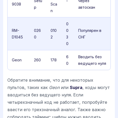
Setu
-
через
9038
Sca
p
автоскан
n
0
RM-
026
010
0
Популярен в
D1045
0
2
3
СНГ
0
6
Вводить без
Geon
260
178
0
ведущего нуля
Обратите внимание, что для некоторых
пультов, таких как
Geon
или
Supra
, коды могут
вводиться без ведущего нуля. Если
четырехзначный код не работает, попробуйте
ввести его трехзначный аналог. Также важно
соблюдать тайминг: цифры нужно вводить