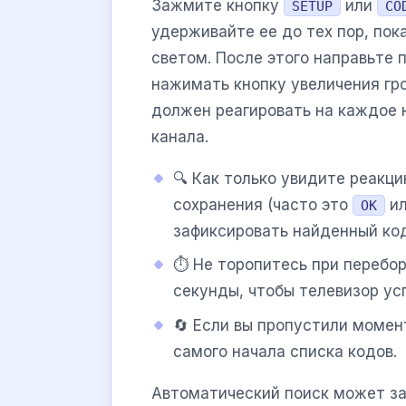
Зажмите кнопку
или
SETUP
CO
удерживайте ее до тех пор, пок
светом. После этого направьте 
нажимать кнопку увеличения гр
должен реагировать на каждое 
канала.
🔍 Как только увидите реакц
сохранения (часто это
ил
OK
зафиксировать найденный код
⏱️ Не торопитесь при перебо
секунды, чтобы телевизор ус
🔄 Если вы пропустили момен
самого начала списка кодов.
Автоматический поиск может зан