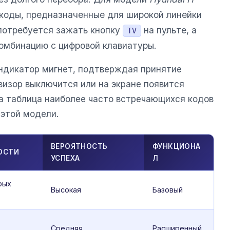
коды, предназначенные для широкой линейки
 потребуется зажать кнопку
на пульте, а
TV
омбинацию с цифровой клавиатуры.
ндикатор мигнет, подтверждая принятие
визор выключится или на экране появится
 таблица наиболее часто встречающихся кодов
 этой модели.
ВЕРОЯТНОСТЬ
ФУНКЦИОНА
ОСТИ
УСПЕХА
Л
рых
Высокая
Базовый
Средняя
Расширенный