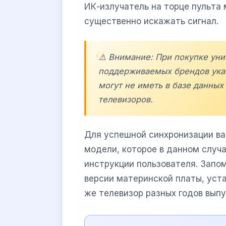
ИК-излучатель на торце пульта 
существенно искажать сигнал.
⚠️ Внимание: При покупке уни
поддерживаемых брендов указ
могут не иметь в базе данных
телевизоров.
Для успешной синхронизации ва
модели, которое в данном случа
инструкции пользователя. Запо
версии материнской платы, уста
же телевизор разных годов вып