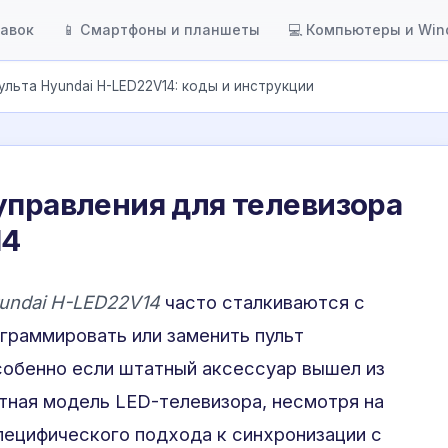
тавок
📱 Смартфоны и планшеты
💻 Компьютеры и Wi
ульта Hyundai H-LED22V14: коды и инструкции
управления для телевизора
14
undai H-LED22V14
часто сталкиваются с
раммировать или заменить пульт
собенно если штатный аксессуар вышел из
тная модель LED-телевизора, несмотря на
пецифического подхода к синхронизации с