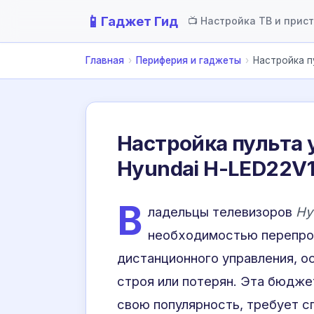
📱
Гаджет Гид
📺 Настройка ТВ и прис
Главная
›
Периферия и гаджеты
›
Настройка п
Настройка пульта 
Hyundai H-LED22V
В
ладельцы телевизоров
Hy
необходимостью перепрог
дистанционного управления, о
строя или потерян. Эта бюдже
свою популярность, требует с