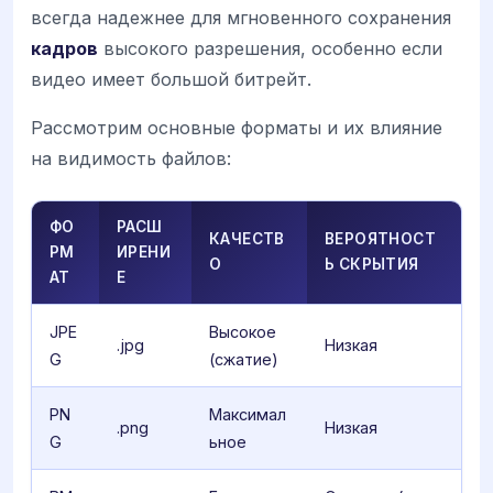
всегда надежнее для мгновенного сохранения
кадров
высокого разрешения, особенно если
видео имеет большой битрейт.
Рассмотрим основные форматы и их влияние
на видимость файлов:
ФО
РАСШ
КАЧЕСТВ
ВЕРОЯТНОСТ
РМ
ИРЕНИ
О
Ь СКРЫТИЯ
АТ
Е
JPE
Высокое
.jpg
Низкая
G
(сжатие)
PN
Максимал
.png
Низкая
G
ьное