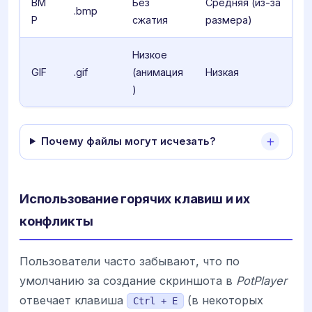
BM
Без
Средняя (из-за
.bmp
P
сжатия
размера)
Низкое
GIF
.gif
(анимация
Низкая
)
Почему файлы могут исчезать?
Использование горячих клавиш и их
конфликты
Пользователи часто забывают, что по
умолчанию за создание скриншота в
PotPlayer
отвечает клавиша
(в некоторых
Ctrl + E