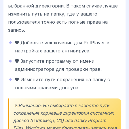
выбранной директории. В таком случае лучше
изменить путь на папку, где у вашего
пользователя точно есть полные права на
запись.
🛡️ Добавьте исключение для PotPlayer в
настройках вашего антивируса.
🛡️ Запустите программу от имени
администратора для проверки прав.
🛡️ Измените путь сохранения на папку с
полными правами доступа.
⚠️ Внимание: Не выбирайте в качестве пути
сохранения корневые директории системных
дисков (например, C:\) или папку Program
Files. Windows может блокировать запись туда