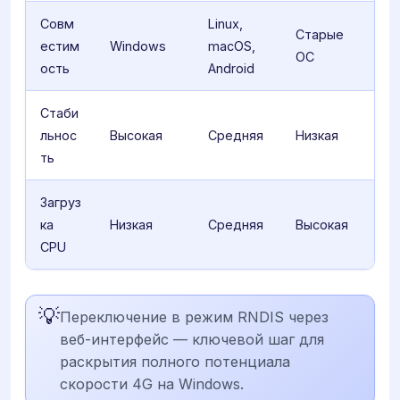
Совм
Linux,
Старые
естим
Windows
macOS,
ОС
ость
Android
Стаби
льнос
Высокая
Средняя
Низкая
ть
Загруз
ка
Низкая
Средняя
Высокая
CPU
💡
Переключение в режим RNDIS через
веб-интерфейс — ключевой шаг для
раскрытия полного потенциала
скорости 4G на Windows.