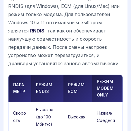
RNDIS (для Windows), ECM (для Linux/Mac) или
режим только модема. Для пользователей
Windows 10 и 11 оптимальным выбором
является
RNDIS
, так как он обеспечивает
наилучшую совместимость и скорость
передачи данных. После смены настроек
устройство может перезагрузиться, и
драйверы установятся заново автоматически.
РЕЖИМ
ПАРА
РЕЖИМ
РЕЖИМ
MODEM
МЕТР
RNDIS
ECM
ONLY
Высокая
Скоро
Низкая/
(до 100
Высокая
сть
Средняя
Мбит/с)