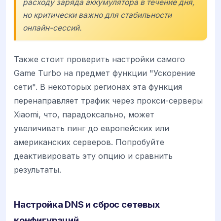
расходу заряда аккумулятора в течение дня,
но критически важно для стабильности
онлайн-сессий.
Также стоит проверить настройки самого
Game Turbo на предмет функции "Ускорение
сети". В некоторых регионах эта функция
перенаправляет трафик через прокси-серверы
Xiaomi, что, парадоксально, может
увеличивать пинг до европейских или
американских серверов. Попробуйте
деактивировать эту опцию и сравнить
результаты.
Настройка DNS и сброс сетевых
конфигураций