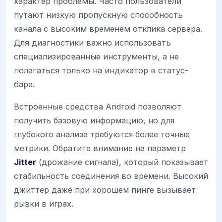
характер проблемы. Часто пользователи
путают низкую пропускную способность
канала с высоким временем отклика сервера.
Для диагностики важно использовать
специализированные инструменты, а не
полагаться только на индикатор в статус-
баре.
Встроенные средства Android позволяют
получить базовую информацию, но для
глубокого анализа требуются более точные
метрики. Обратите внимание на параметр
Jitter
(дрожание сигнала), который показывает
стабильность соединения во времени. Высокий
джиттер даже при хорошем пинге вызывает
рывки в играх.