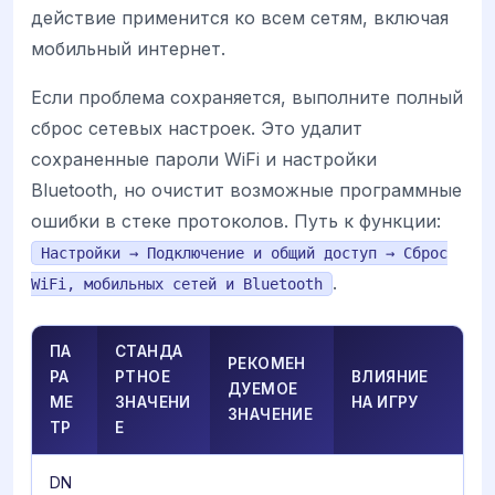
действие применится ко всем сетям, включая
мобильный интернет.
Если проблема сохраняется, выполните полный
сброс сетевых настроек. Это удалит
сохраненные пароли WiFi и настройки
Bluetooth, но очистит возможные программные
ошибки в стеке протоколов. Путь к функции:
Настройки → Подключение и общий доступ → Сброс
.
WiFi, мобильных сетей и Bluetooth
ПА
СТАНДА
РЕКОМЕН
РА
РТНОЕ
ВЛИЯНИЕ
ДУЕМОЕ
МЕ
ЗНАЧЕНИ
НА ИГРУ
ЗНАЧЕНИЕ
ТР
Е
DN