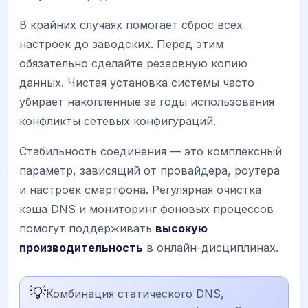
В крайних случаях помогает сброс всех
настроек до заводских. Перед этим
обязательно сделайте резервную копию
данных. Чистая установка системы часто
убирает накопленные за годы использования
конфликты сетевых конфигураций.
Стабильность соединения — это комплексный
параметр, зависящий от провайдера, роутера
и настроек смартфона. Регулярная очистка
кэша DNS и мониторинг фоновых процессов
помогут поддерживать
высокую
производительность
в онлайн-дисциплинах.
💡
Комбинация статического DNS,