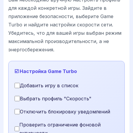
для каждой конкретной игры. Зайдите в
приложение безопасности, выберите Game
Turbo и найдите настройки скорости сети.
Убедитесь, что для вашей игры выбран режим
максимальной производительности, а не
энергосбережения.
☑️ Настройка Game Turbo
Добавить игру в список
Выбрать профиль "Скорость"
Отключить блокировку уведомлений
Проверить ограничение фоновой