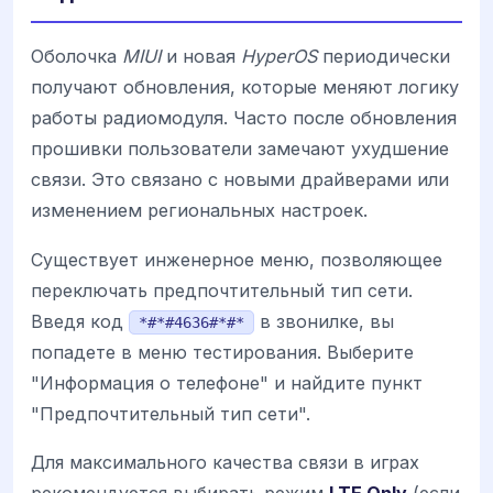
Оболочка
MIUI
и новая
HyperOS
периодически
получают обновления, которые меняют логику
работы радиомодуля. Часто после обновления
прошивки пользователи замечают ухудшение
связи. Это связано с новыми драйверами или
изменением региональных настроек.
Существует инженерное меню, позволяющее
переключать предпочтительный тип сети.
Введя код
в звонилке, вы
*#*#4636#*#*
попадете в меню тестирования. Выберите
"Информация о телефоне" и найдите пункт
"Предпочтительный тип сети".
Для максимального качества связи в играх
рекомендуется выбирать режим
LTE Only
(если