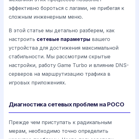
эффективно бороться с лагами, не прибегая к
сложным инженерным меню.
В этой статье мы детально разберем, как
настроить
сетевые параметры
вашего
устройства для достижения максимальной
стабильности. Мы рассмотрим скрытые
настройки, работу Game Turbo и влияние DNS-
серверов на маршрутизацию трафика в
игровых приложениях.
Диагностика сетевых проблем на POCO
Прежде чем приступать к радикальным
мерам, необходимо точно определить