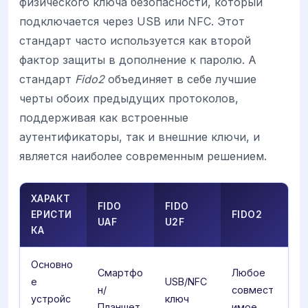
физического ключа безопасности, который
подключается через USB или NFC. Этот
стандарт часто используется как второй
фактор защиты в дополнение к паролю. А
стандарт
Fido2
объединяет в себе лучшие
черты обоих предыдущих протоколов,
поддерживая как встроенные
аутентификаторы, так и внешние ключи, и
является наиболее современным решением.
ХАРАКТ
FIDO
FIDO
ЕРИСТИ
FIDO2
UAF
U2F
КА
Основно
Смартфо
Любое
е
USB/NFC
н/
совмест
устройс
ключ
Планшет
имое