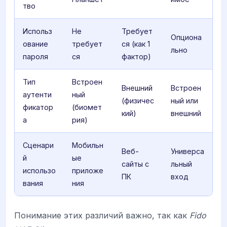
тво
Использ
Не
Требует
Опциона
ование
требует
ся (как 1
льно
пароля
ся
фактор)
Тип
Встроен
Внешний
Встроен
аутенти
ный
(физичес
ный или
фикатор
(биомет
кий)
внешний
а
рия)
Сценари
Мобильн
Веб-
Универса
й
ые
сайты с
льный
использо
приложе
ПК
вход
вания
ния
Понимание этих различий важно, так как
Fido