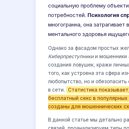
социальную проблему объектив
потребностей.
Психология сп
многогранна, она затрагивает
ментального здоровья ищущег
Однако за фасадом простых жел
Киберпреступники
и мошенники 
создания ловушек, кражи личны
того, как устроена эта сфера из
любопытство, но и обезопасить 
в сети.
Статистика показывает
бесплатный секс в популярных
созданы для мошеннических сх
В данной статье мы детально р
связей, проанализируем типы по