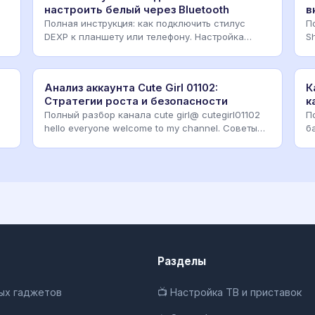
настроить белый через Bluetooth
в
Полная инструкция: как подключить стилус
П
DEXP к планшету или телефону. Настройка
S
белого пера через B
п
Анализ аккаунта Cute Girl 01102:
К
Стратегии роста и безопасности
к
Полный разбор канала cute girl@ cutegirl01102
П
hello everyone welcome to my channel. Советы
б
по продви
к
Разделы
ных гаджетов
📺 Настройка ТВ и приставок