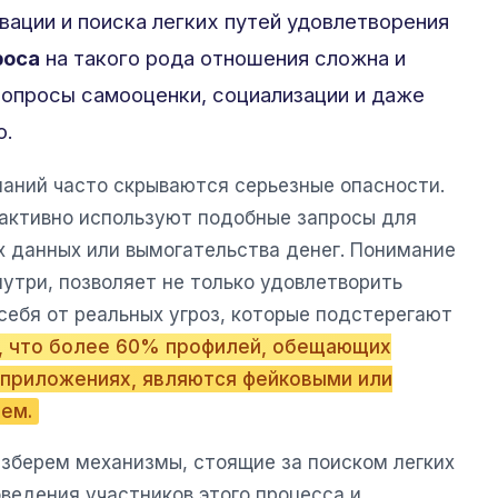
ации и поиска легких путей удовлетворения
роса
на такого рода отношения сложна и
 вопросы самооценки, социализации и даже
о.
аний часто скрываются серьезные опасности.
активно используют подобные запросы для
х данных или вымогательства денег. Понимание
нутри, позволяет не только удовлетворить
себя от реальных угроз, которые подстерегают
, что более 60% профилей, обещающих
 приложениях, являются фейковыми или
ем.
азберем механизмы, стоящие за поиском легких
ведения участников этого процесса и