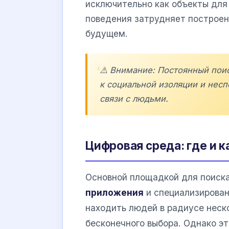
исключительно как объекты для
поведения затрудняет построен
будущем.
⚠️ Внимание: Постоянный поис
к социальной изоляции и нес
связи с людьми.
Цифровая среда: где и к
Основной площадкой для поиск
приложения
и специализирован
находить людей в радиусе неск
бесконечного выбора. Однако э