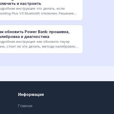
ключить и настроить
одробная инструкция: что делать, если
hooting Plus V3 Bluetooth отключен. Решение
роблем с подклю
ак обновить Power Bank: прошивка,
алибровка и диагностика
одробная инструкция: как обновить пауэр
анк, стоит ли это делать, методы калибровки
онтроллера и
Информация
Главная