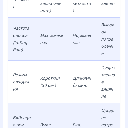
вариативн
четкости
влияет
ь
ости)
)
Высок
Частота
ое
опроса
Максималь
Нормаль
потре
(Polling
ная
ная
блени
Rate)
е
Сущес
Режим
твенно
Короткий
Длинный
ожидан
е
(30 сек)
(5 мин)
ия
влиян
ие
Средн
Вибраци
ее
я при
Выкл.
Вкл.
потре