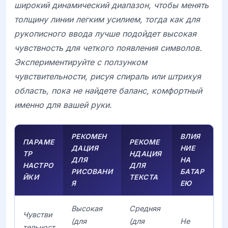
широкий динамический диапазон, чтобы менять
толщину линии легким усилием, тогда как для
рукописного ввода лучше подойдет высокая
чувствность для четкого появления символов.
Экспериментируйте с ползунком
чувствительности, рисуя спираль или штрихуя
область, пока не найдете баланс, комфортный
именно для вашей руки.
РЕКОМЕН
ВЛИЯ
ПАРАМЕ
РЕКОМЕ
ДАЦИЯ
НИЕ
ТР
НДАЦИЯ
ДЛЯ
НА
НАСТРО
ДЛЯ
РИСОВАНИ
БАТАР
ЙКИ
ТЕКСТА
Я
ЕЮ
Высокая
Средняя
Чувстви
(для
(для
Не
тельност