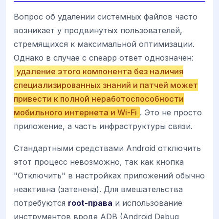
Вопрос об удалении системных файлов часто
возникает у продвинутых пользователей,
стремящихся к максимальной оптимизации.
Однако в случае с cneapp ответ однозначен:
удаление этого компонента без наличия
специализированных знаний и патчей может
привести к полной неработоспособности
мобильного интернета и Wi-Fi
. Это не просто
приложение, а часть инфраструктуры связи.
Стандартными средствами Android отключить
этот процесс невозможно, так как кнопка
"Отключить" в настройках приложений обычно
неактивна (затенена). Для вмешательства
потребуются
root-права
и использование
инструментов вроде ADB (Android Debug