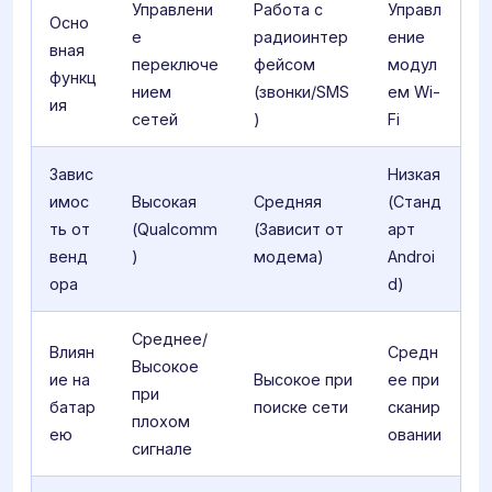
Управлени
Работа с
Управл
Осно
е
радиоинтер
ение
вная
переключе
фейсом
модул
функц
нием
(звонки/SMS
ем Wi-
ия
сетей
)
Fi
Завис
Низкая
имос
Высокая
Средняя
(Станд
ть от
(Qualcomm
(Зависит от
арт
венд
)
модема)
Androi
ора
d)
Среднее/
Влиян
Средн
Высокое
ие на
Высокое при
ее при
при
батар
поиске сети
сканир
плохом
ею
овании
сигнале