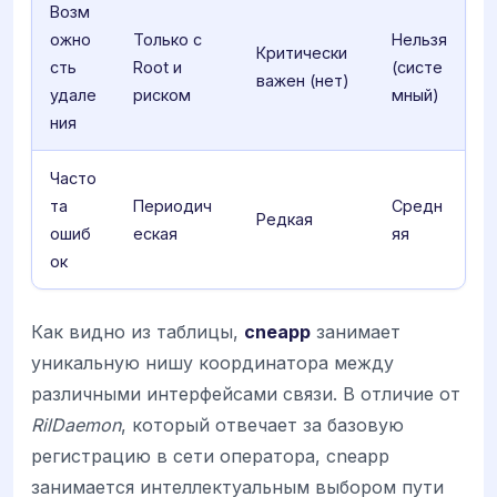
Возм
ожно
Только с
Нельзя
Критически
сть
Root и
(систе
важен (нет)
удале
риском
мный)
ния
Часто
та
Периодич
Средн
Редкая
ошиб
еская
яя
ок
Как видно из таблицы,
cneapp
занимает
уникальную нишу координатора между
различными интерфейсами связи. В отличие от
RilDaemon
, который отвечает за базовую
регистрацию в сети оператора, cneapp
занимается интеллектуальным выбором пути