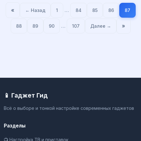
«
…
← Назад
1
84
85
86
87
…
»
88
89
90
107
Далее →
📱 Гаджет Гид
Всё о выборе и тонкой настройке современных гаджетов
Разделы
📺 Настройка ТВ и приставок