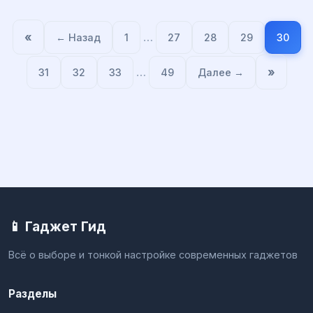
«
…
← Назад
1
27
28
29
30
…
»
31
32
33
49
Далее →
📱 Гаджет Гид
Всё о выборе и тонкой настройке современных гаджетов
Разделы