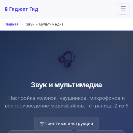
📱
☰
Гаджет Гид
Главная
›
Звук и мультимедиа
🎧
Звук и мультимедиа
Настройка колонок, наушников, микрофонов и
воспроизведение медиафайлов. · страница 2 из 5
📖
Понятные инструкции