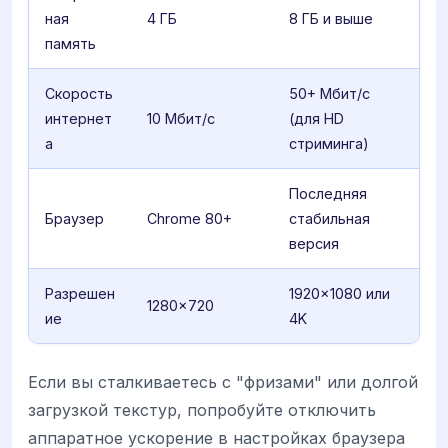
ная
4 ГБ
8 ГБ и выше
память
Скорость
50+ Мбит/с
интернет
10 Мбит/с
(для HD
а
стриминга)
Последняя
Браузер
Chrome 80+
стабильная
версия
Разрешен
1920×1080 или
1280×720
ие
4K
Если вы сталкиваетесь с "фризами" или долгой
загрузкой текстур, попробуйте отключить
аппаратное ускорение в настройках браузера