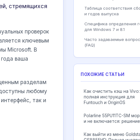
ей, стремящихся
Таблица соответствия сб
и годов выпуска
Специфика определения г
для Windows 7 и 8.1
зуальных проверок
Часто задаваемые вопро
является ключевым
(FAQ)
 Microsoft. В
 года ваша
ПОХОЖИЕ СТАТЬИ
ищенным разделам
 доступны любому
Как очистить кэш на Vivo:
полная инструкция для
интерфейс, так и
Funtouch и OriginOS
Polarline 55PU11TC-SM мо
и не включается: решение
Как выйти из меню Goldst