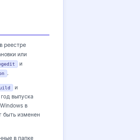
в реестре
ановки или
и
egedit
.
on
и
uild
 год выпуска
 Windows в
т быть изменен
нные в папке