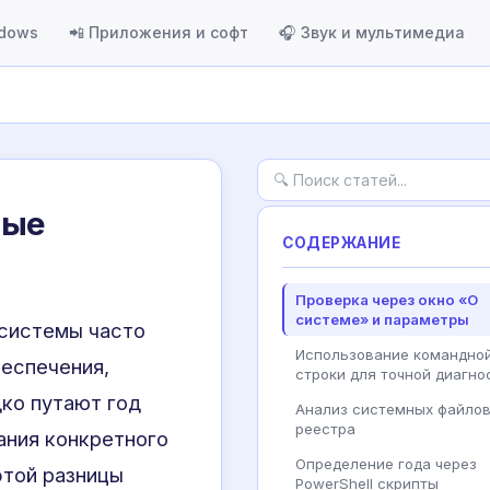
ndows
📲 Приложения и софт
🎧 Звук и мультимедиа
ные
СОДЕРЖАНИЕ
Проверка через окно «О
системе» и параметры
 системы часто
Использование командно
еспечения,
строки для точной диагно
дко путают год
Анализ системных файлов
реестра
ания конкретного
Определение года через
этой разницы
PowerShell скрипты