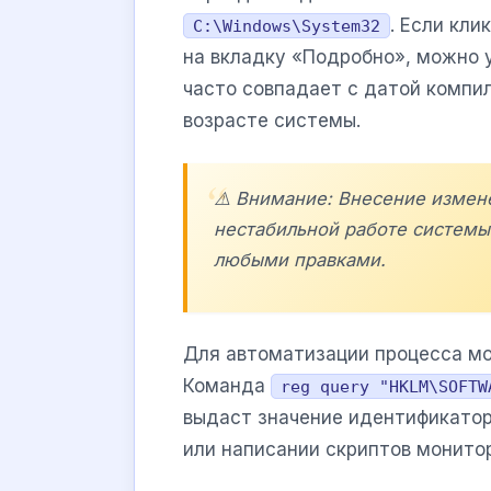
. Если кли
C:\Windows\System32
на вкладку «Подробно», можно у
часто совпадает с датой компил
возрасте системы.
⚠️ Внимание: Внесение измен
нестабильной работе системы
любыми правками.
Для автоматизации процесса мо
Команда
reg query "HKLM\SOFTW
выдаст значение идентификатор
или написании скриптов монито