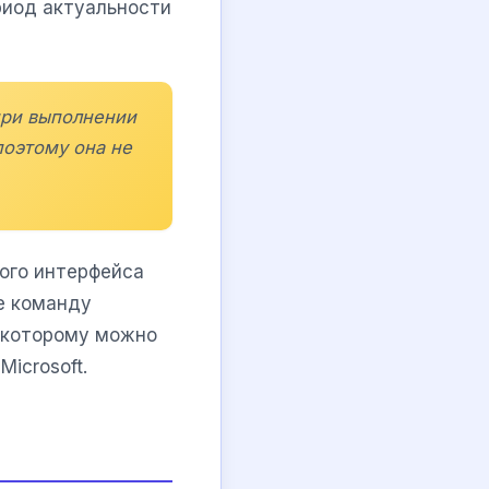
ериод актуальности
при выполнении
поэтому она не
ого интерфейса
е команду
о которому можно
icrosoft.