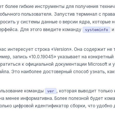
т более гибкие инструменты для получения техни
 обычного пользователя. Запустив терминал с прав
росить у системы данные о версии ядра, которые 
ерфейса. Для этого введите команду
и
systeminfo
ас интересует строка «Version». Она содержит не 
ример, запись «10.0.19045» указывает на конкретны
братиться к официальной документации Microsoft и 
айла. Это наиболее достоверный способ узнать, ка
ользование команды
, которая выводит только
ver
она менее информативна. Более полезной будет ко
только цифровой идентификатор сборки, что удобно 