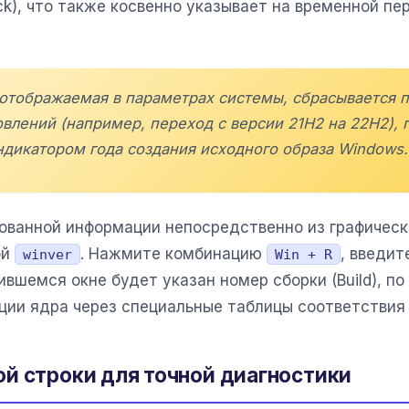
ack), что также косвенно указывает на временной п
, отображаемая в параметрах системы, сбрасывается 
лений (например, переход с версии 21H2 на 22H2), 
дикатором года создания исходного образа Windows.
ованной информации непосредственно из графическ
ой
. Нажмите комбинацию
, введит
winver
Win + R
вившемся окне будет указан номер сборки (Build), п
ии ядра через специальные таблицы соответствия M
й строки для точной диагностики