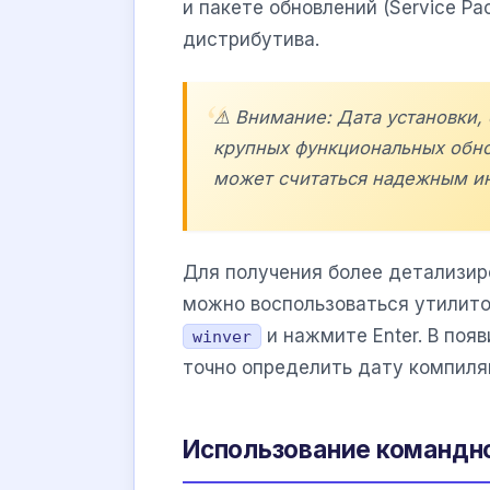
и пакете обновлений (Service P
дистрибутива.
⚠️ Внимание: Дата установки
крупных функциональных обнов
может считаться надежным ин
Для получения более детализир
можно воспользоваться утилит
и нажмите Enter. В поя
winver
точно определить дату компиляц
Использование командно