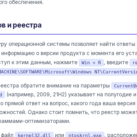
ого обеспечения.
в и реестра
уру операционной системы позволяет найти ответы 
 информацию о версии продукта с момента его уст
ступ к этим данным, нажмите
, введите
Win + R
r
MACHINE\SOFTWARE\Microsoft\Windows NT\CurrentVersi
 реестра обратите внимание на параметры
CurrentB
(например, 2009, 21H2) указывает на полугодие и
d
о прямой ответ на вопрос, какого года ваша версия
ожностей. Однако стоит помнить, что реестр може
раммами-оптимизаторами.
 файл
или
, расположе
kernel32.dll
ntoskrnl.exe