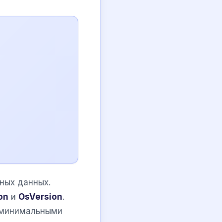
ных данных.
on
и
OsVersion
.
и минимальными