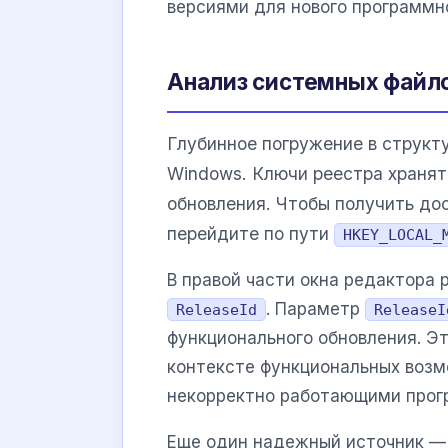
версиями для нового программн
Анализ системных файло
Глубинное погружение в структ
Windows. Ключи реестра хранят
обновления. Чтобы получить до
перейдите по пути
HKEY_LOCAL_
В правой части окна редактора
. Параметр
ReleaseId
ReleaseI
функционального обновления. Эт
контексте функциональных возм
некорректно работающими прог
Еще один надежный источник —