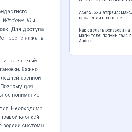
GS8855HD: Полная инстр
андартного
Acer 5552G апгрейд: мак
производительности
к
Windows 10
и
оек. Для доступа
Как сделать рекавери на
магнитоле: полный гайд 
бо просто нажать
Android
список в самый
тановки. Важно
следней крупной
 Поэтому для
ьное понимание.
ется. Необходимо
 правой кнопкой
о версии системы