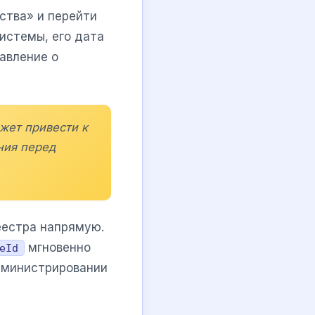
йства» и перейти
истемы, его дата
авление о
жет привести к
ния перед
еестра напрямую.
мгновенно
eId
дминистрировании