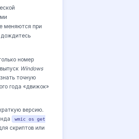
ческой
ами
не меняются при
 дождитесь
только номер
й выпуск
Windows
узнать точную
кого года «движок»
 краткую версию.
манда
wmic os get
для скриптов или