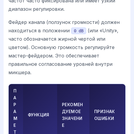
частот часто фиксирована или имеет узкий
диапазон регулировки.
Фейдер канала (ползунок громкости) должен
находиться в положении
(или «Unity»,
0 dB
часто обозначается жирной чертой или
цветом). Основную громкость регулируйте
мастер-фейдером. Это обеспечивает
правильное согласование уровней внутри
микшера.
П
А
Р
РЕКОМЕН
А
ДУЕМОЕ
ПРИЗНАК
ФУНКЦИЯ
М
ЗНАЧЕНИ
ОШИБКИ
Е
Е
Т