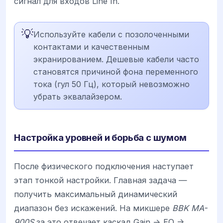
сигнал для входов Line In.
💡
Используйте кабели с позолоченными
контактами и качественным
экранированием. Дешевые кабели часто
становятся причиной фона переменного
тока (гул 50 Гц), который невозможно
убрать эквалайзером.
Настройка уровней и борьба с шумом
После физического подключения наступает
этап тонкой настройки. Главная задача —
получить максимальный динамический
диапазон без искажений. На микшере
BBK MA-
900S
за это отвечает каскад Gain -> EQ ->