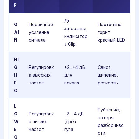
Р
До
G
Первичное
Постоянно
загорания
AI
усиление
горит
индикатор
N
сигнала
красный LED
а Clip
HI
G
Регулировк
+2...+4 дБ
Свист,
H
а высоких
для
шипение,
E
частот
вокала
резкость
Q
L
Бубнение,
O
Регулировк
-2...-4 дБ
потеря
W
а низких
(срез
разборчиво
E
частот
гула)
сти
Q