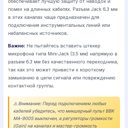
обеспечивает лучшую защиту от наводок и
помех на длинных кабелях. Разъем Jack 6.3 мм
в этих каналах чаще предназначен для
подключения инструментальных линий или
небалансных источников.
Важно:
Не пытайтесь вставить штекер
микрофона типа Mini-Jack (3.5 мм) напрямую в
разъем 6.3 мм без качественного переходника,
так как это может привести к короткому
замыканию в цепи сигнала или повреждению
контактной группы.
⚠️ Внимание: Перед подключением любых
кабелей убедитесь, что микшерный пульт
BBK
MA-900S
выключен, а регуляторы громкости
(Gain) на каналах и мастер-громкость