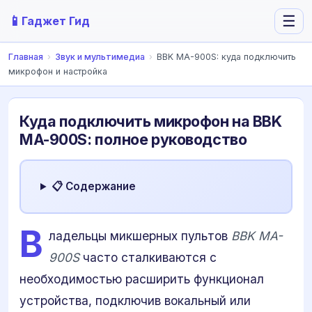
📱
☰
Гаджет Гид
Главная
›
Звук и мультимедиа
›
BBK MA-900S: куда подключить
микрофон и настройка
Куда подключить микрофон на BBK
MA-900S: полное руководство
📋 Содержание
В
ладельцы микшерных пультов
BBK MA-
900S
часто сталкиваются с
необходимостью расширить функционал
устройства, подключив вокальный или