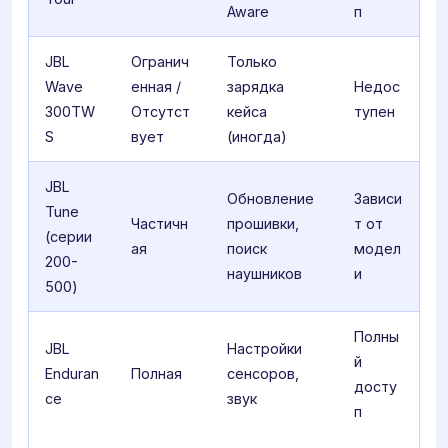
Aware
п
JBL
Огранич
Только
Wave
енная /
зарядка
Недос
300TW
Отсутст
кейса
тупен
S
вует
(иногда)
JBL
Обновление
Зависи
Tune
Частичн
прошивки,
т от
(серии
ая
поиск
модел
200-
наушников
и
500)
Полны
JBL
Настройки
й
Enduran
Полная
сенсоров,
досту
ce
звук
п