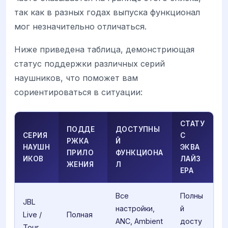
так как в разных годах выпуска функционал
мог незначительно отличаться.
Ниже приведена таблица, демонстриющая
статус поддержки различных серий
наушников, что поможет вам
сориентироваться в ситуации:
СТАТУ
ПОДДЕ
ДОСТУПНЫ
СЕРИЯ
С
РЖКА
Й
НАУШН
ЭКВА
ПРИЛО
ФУНКЦИОНА
ИКОВ
ЛАЙЗ
ЖЕНИЯ
Л
ЕРА
Все
Полны
JBL
настройки,
й
Live /
Полная
ANC, Ambient
досту
Tour