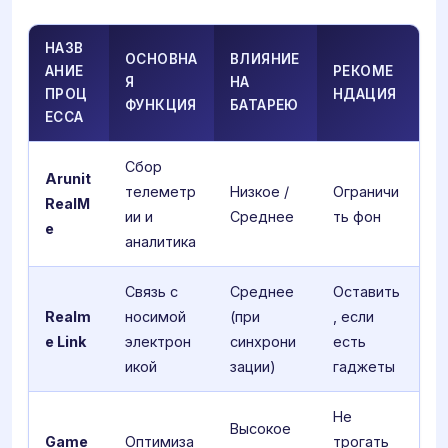
НАЗВ
ОСНОВНА
ВЛИЯНИЕ
АНИЕ
РЕКОМЕ
Я
НА
ПРОЦ
НДАЦИЯ
ФУНКЦИЯ
БАТАРЕЮ
ЕССА
Сбор
Arunit
телеметр
Низкое /
Ограничи
RealM
ии и
Среднее
ть фон
e
аналитика
Связь с
Среднее
Оставить
Realm
носимой
(при
, если
e Link
электрон
синхрони
есть
икой
зации)
гаджеты
Не
Высокое
Game
Оптимиза
трогать