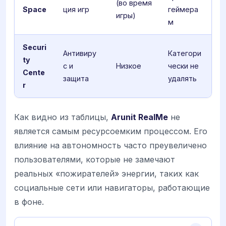
(во время
Space
ция игр
геймера
игры)
м
Securi
Антивиру
Категори
ty
с и
Низкое
чески не
Cente
защита
удалять
r
Как видно из таблицы,
Arunit RealMe
не
является самым ресурсоемким процессом. Его
влияние на автономность часто преувеличено
пользователями, которые не замечают
реальных «пожирателей» энергии, таких как
социальные сети или навигаторы, работающие
в фоне.