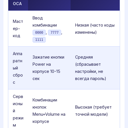
ОСА
Ввод
Маст
комбинации
Низкая (часто коды
ер-
,
,
изменены)
0000
7777
код
1111
Аппа
Зажатие кнопки
Средняя
ратн
Power на
(сбрасывает
ый
корпусе 10-15
настройки, не
сбро
сек
всегда пароль)
с
Серв
Комбинации
исны
кнопок
Высокая (требует
й
Menu+Volume на
точной модели)
режи
корпусе
м