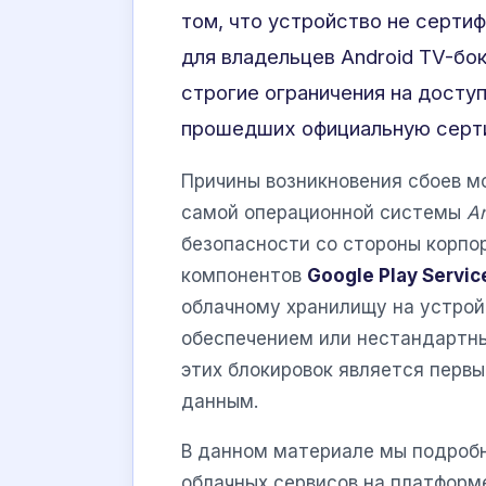
том, что устройство не серти
для владельцев Android TV-бо
строгие ограничения на доступ
прошедших официальную сер
Причины возникновения сбоев м
самой операционной системы
An
безопасности со стороны корпо
компонентов
Google Play Servic
облачному хранилищу на устро
обеспечением или нестандартн
этих блокировок является перв
данным.
В данном материале мы подробн
облачных сервисов на платформ