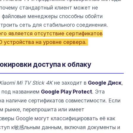
 почему стандартный клиент может не
е файловые менеджеры способны обойти
строить сеть для стабильного соединения.
го является отсутствие сертификатов
ID устройства на уровне сервера.
окировки доступа к облаку
Xiaomi Mi TV Stick 4K
не заходит в
Google Диск
,
и под названием
Google Play Protect
. Эта
на наличие сертификатов совместимости. Если
ом рынке, перепрошита или имеет
рверы Google могут классифицировать её как
оступ к敏感льным данным, включая документы и