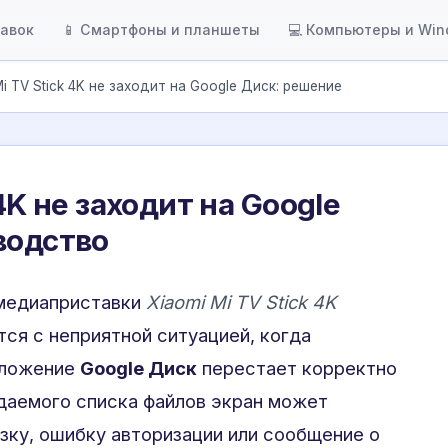
тавок
📱 Смартфоны и планшеты
💻 Компьютеры и Wi
Mi TV Stick 4K не заходит на Google Диск: решение
4K не заходит на Google
водство
 медиаприставки
Xiaomi Mi TV Stick 4K
ся с неприятной ситуацией, когда
иложение
Google Диск
перестает корректно
даемого списка файлов экран может
зку, ошибку авторизации или сообщение о