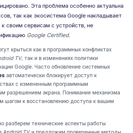
фицировано. Эта проблема особенно актуальна
ксов, так как экосистема Google накладывает
 к своим сервисам с устройств, не
тификацию
Google Certified
.
огут крыться как в программных конфликтах
droid TV
, так и в изменениях политики
рации Google. Часто обновление системных
es
автоматически блокирует доступ к
йствах с измененным программным
ым разрешением экрана. Понимание механизма
ым шагом к восстановлению доступа к вашим
о разберем технические аспекты работы
е Android TV и предложим проверенные методы