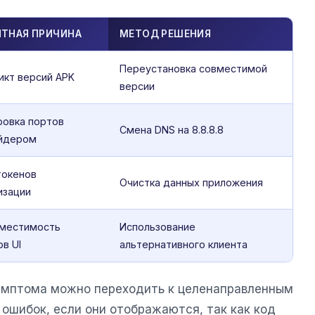
ЯТНАЯ ПРИЧИНА
МЕТОД РЕШЕНИЯ
Переустановка совместимой
икт версий APK
версии
ровка портов
Смена DNS на 8.8.8.8
йдером
токенов
Очистка данных приложения
изации
местимость
Использование
в UI
альтернативного клиента
симптома можно переходить к целенаправленным
 ошибок, если они отображаются, так как код