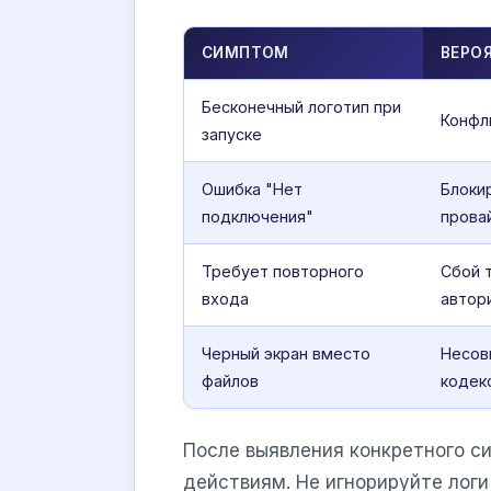
СИМПТОМ
ВЕРО
Бесконечный логотип при
Конфл
запуске
Ошибка "Нет
Блоки
подключения"
прова
Требует повторного
Сбой 
входа
автор
Черный экран вместо
Несов
файлов
кодеко
После выявления конкретного 
действиям. Не игнорируйте логи