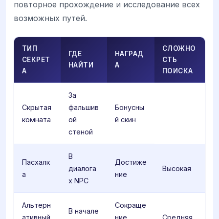
повторное прохождение и исследование всех
возможных путей.
ТИП
СЛОЖНО
ГДЕ
НАГРАД
СЕКРЕТ
СТЬ
НАЙТИ
А
А
ПОИСКА
За
Скрытая
фальшив
Бонусны
комната
ой
й скин
стеной
В
Пасхалк
Достиже
диалога
Высокая
а
ние
х NPC
Альтерн
Сокраще
В начале
ативный
ние
Средняя