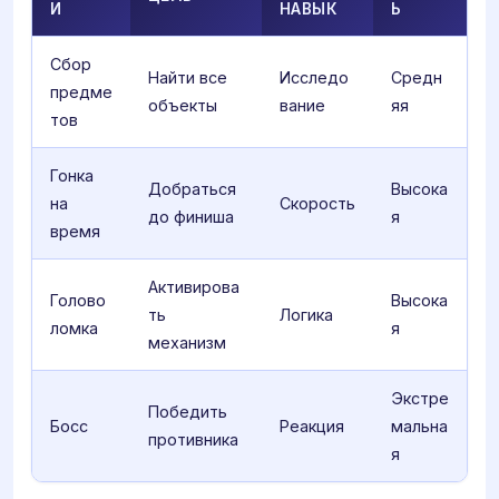
И
НАВЫК
Ь
Сбор
Найти все
Исследо
Средн
предме
объекты
вание
яя
тов
Гонка
Добраться
Высока
на
Скорость
до финиша
я
время
Активирова
Голово
Высока
ть
Логика
ломка
я
механизм
Экстре
Победить
Босс
Реакция
мальна
противника
я