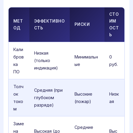
СТО
МЕТ
ЭФФЕКТИВНО
ИМ
РИСКИ
ОД
СТЬ
ОСТ
Ь
Кали
Низкая
бров
Минимальн
0
(только
ка
ые
руб.
индикация)
ПО
Толч
Средняя (при
ок
Высокие
Низк
глубоком
токо
(пожар)
ая
разряде)
м
Заме
Средние
на
Высокая (до
Выс