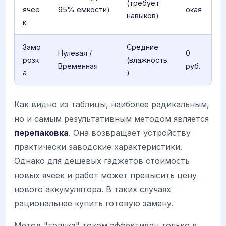
(требует
ячее
95% емкости)
окая
навыков)
к
Замо
Средние
Нулевая /
0
розк
(влажность
Временная
руб.
а
)
Как видно из таблицы, наиболее радикальным,
но и самым результативным методом является
перепаковка
. Она возвращает устройству
практически заводские характеристики.
Однако для дешевых гаджетов стоимость
новых ячеек и работ может превысить цену
нового аккумулятора. В таких случаях
рациональнее купить готовую замену.
Метод "толчка" током эффективен только в