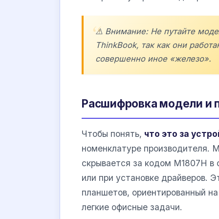
⚠️ Внимание: Не путайте моде
ThinkBook, так как они работ
совершенно иное «железо».
Расшифровка модели и 
Чтобы понять,
что это за устр
номенклатуре производителя. 
скрывается за кодом M1807H в 
или при установке драйверов.
планшетов, ориентированный на
легкие офисные задачи.