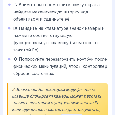
🔍 Внимательно осмотрите рамку экрана:
найдите механическую шторку над
объективом и сдвиньте её.
⌨️ Найдите на клавиатуре значок камеры и
нажмите соответствующую
функциональную клавишу (возможно, с
зажатой Fn).
🔄 Попробуйте перезагрузить ноутбук после
физических манипуляций, чтобы контроллер
сбросил состояние.
⚠️ Внимание: На некоторых модификациях
клавиша блокировки камеры может работать
только в сочетании с удержанием кнопки Fn.
Если одиночное нажатие не дает результата,