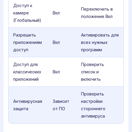
Доступ к
Переключить в
камере
Вкл
положение Вкл
(Глобальный)
Разрешить
Активировать для
приложениям
Вкл
всех нужных
доступ
программ
Доступ для
Проверить
классических
Вкл
список и
приложений
включить
Проверить
Антивирусная
Зависит
настройки
защита
от ПО
стороннего
антивируса