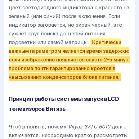
цвет светодиодного индикатора с красного на
зеленый (или синий) после включения. Если
индикатор загорается, но экран черный, это
сужает круг поиска до цепей питания
подсветки или самой матрицы.
Критически
важным параметром является время задержки:
если изображение появляется спустя 2-5 минут,
проблема почти гарантированно кроется в
«высыхании» конденсаторов блока питания.
Принцип работы системы запуска LCD
телевизоров Витязь
Чтобы понять, почему
Vityaz 37TC 6010
долго
включается, необходимо кратко рассмотреть