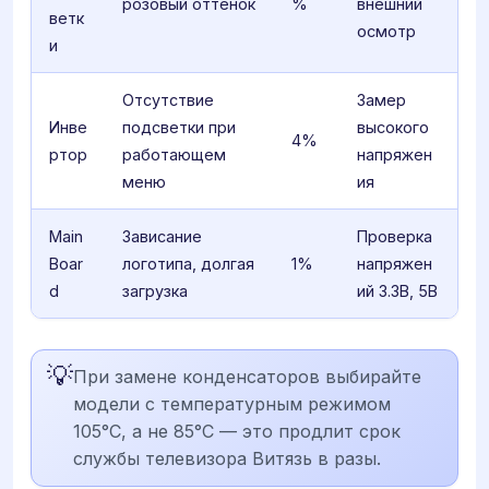
розовый оттенок
%
внешний
ветк
осмотр
и
Отсутствие
Замер
Инве
подсветки при
высокого
4%
ртор
работающем
напряжен
меню
ия
Main
Зависание
Проверка
Boar
логотипа, долгая
1%
напряжен
d
загрузка
ий 3.3В, 5В
💡
При замене конденсаторов выбирайте
модели с температурным режимом
105°C, а не 85°C — это продлит срок
службы телевизора Витязь в разы.