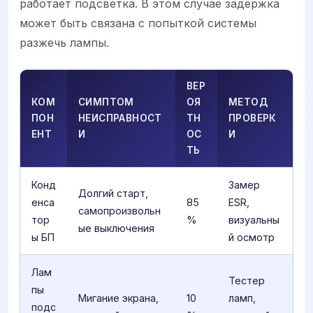
работает подсветка. В этом случае задержка
может быть связана с попыткой системы
разжечь лампы.
ВЕР
КОМ
СИМПТОМ
ОЯ
МЕТОД
ПОН
НЕИСПРАВНОСТ
ТН
ПРОВЕРК
ЕНТ
И
ОС
И
ТЬ
Конд
Замер
Долгий старт,
енса
85
ESR,
самопроизвольн
тор
%
визуальны
ые выключения
ы БП
й осмотр
Лам
Тестер
пы
Мигание экрана,
10
ламп,
подс